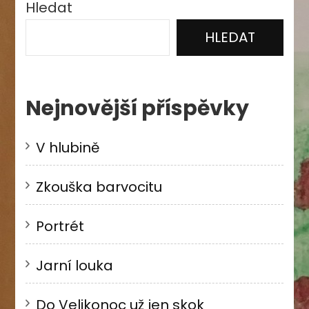
Hledat
HLEDAT
Nejnovější příspěvky
V hlubině
Zkouška barvocitu
Portrét
Jarní louka
Do Velikonoc už jen skok