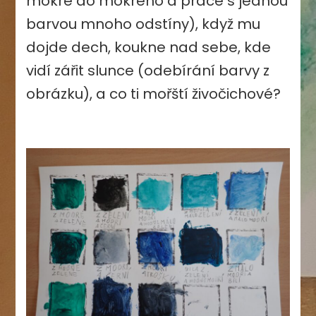
mokré do mokrého a práce s jednou
barvou mnoho odstíny), když mu
dojde dech, koukne nad sebe, kde
vidí zářit slunce (odebírání barvy z
obrázku), a co ti mořští živočichové?