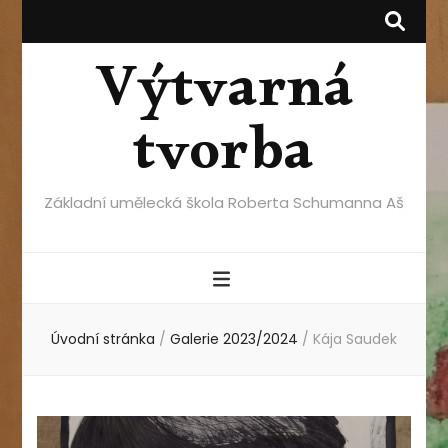
Výtvarná
tvorba
Základní umělecká škola Roberta Schumanna Aš
Úvodní stránka
/
Galerie 2023/2024
/
Kája Saudek