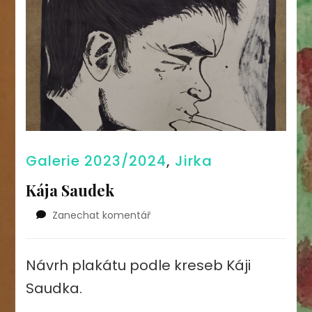
Galerie 2023/2024
,
Jirka
Kája Saudek
na
Zanechat komentář
Kája
Saudek
Návrh plakátu podle kreseb Káji
Saudka.