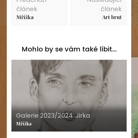
příspěvku
článek
článek
Mřížka
Art brut
Mohlo by se vám také líbit...
Galerie 2023/2024
,
Jirka
Mřížka