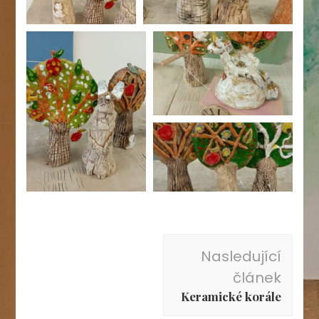
Navigace
Nasledující
příspěvku
článek
Keramické korále