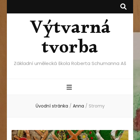
Výtvarná
tvorba
Základní umělecká škola Roberta Schumanna Aš
Úvodní stránka
/
Anna
/
Stromy